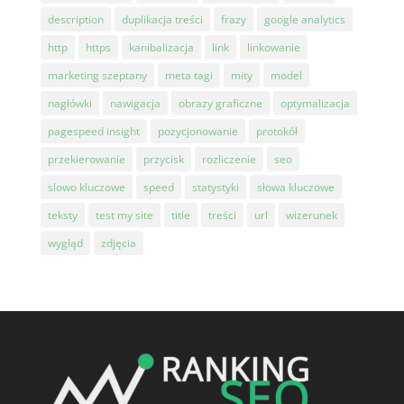
description
duplikacja treści
frazy
google analytics
http
https
kanibalizacja
link
linkowanie
marketing szeptany
meta tagi
mity
model
nagłówki
nawigacja
obrazy graficzne
optymalizacja
pagespeed insight
pozycjonowanie
protokół
przekierowanie
przycisk
rozliczenie
seo
slowo kluczowe
speed
statystyki
słowa kluczowe
teksty
test my site
title
treści
url
wizerunek
wygląd
zdjęcia