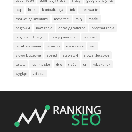
description
duplikacja treści
frazy
google analytics
http
https
kanibalizacja
link
linkowanie
marketing szeptany
meta tagi
mity
model
nagłówki
nawigacja
obrazy graficzne
optymalizacja
pagespeed insight
pozycjonowanie
protokół
przekierowanie
przycisk
rozliczenie
seo
slowo kluczowe
speed
statystyki
słowa kluczowe
teksty
test my site
title
treści
url
wizerunek
wygląd
zdjęcia