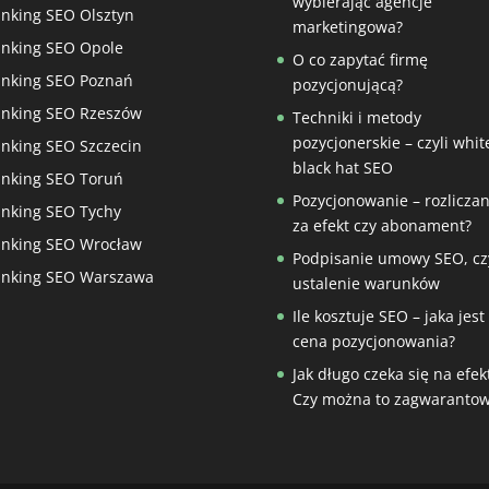
wybierając agencje
nking SEO Olsztyn
marketingowa?
nking SEO Opole
O co zapytać firmę
nking SEO Poznań
pozycjonującą?
nking SEO Rzeszów
Techniki i metody
pozycjonerskie – czyli whit
nking SEO Szczecin
black hat SEO
nking SEO Toruń
Pozycjonowanie – rozliczan
nking SEO Tychy
za efekt czy abonament?
nking SEO Wrocław
Podpisanie umowy SEO, czy
nking SEO Warszawa
ustalenie warunków
Ile kosztuje SEO – jaka jest
cena pozycjonowania?
Jak długo czeka się na efek
Czy można to zagwarantow