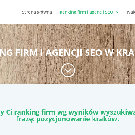
Strona główna
Ranking firm i agencji SEO
Naj
NG FIRM I AGENCJI SEO W KR
;
y Ci ranking firm wg wyników wyszukiwa
frazę: pozycjonowanie kraków.