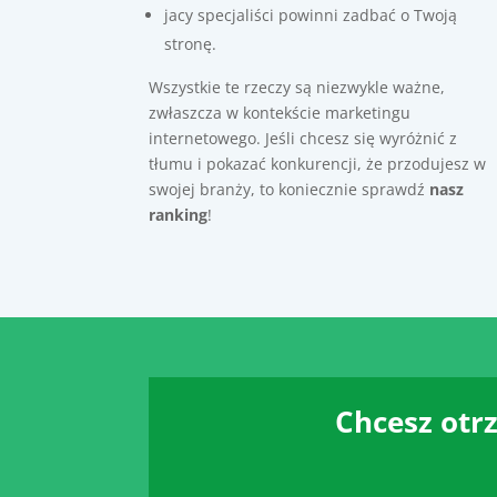
jacy specjaliści powinni zadbać o Twoją
stronę.
Wszystkie te rzeczy są niezwykle ważne,
zwłaszcza w kontekście marketingu
internetowego. Jeśli chcesz się wyróżnić z
tłumu i pokazać konkurencji, że przodujesz w
swojej branży, to koniecznie sprawdź
nasz
ranking
!
Chcesz otrz