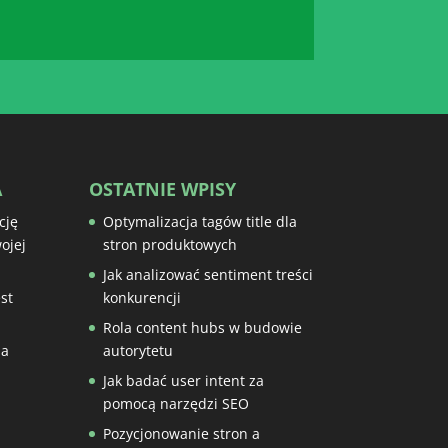
A
OSTATNIE WPISY
cję
Optymalizacja tagów title dla
ojej
stron produktowych
Jak analizować sentiment treści
st
konkurencji
Rola content hubs w budowie
na
autorytetu
Jak badać user intent za
pomocą narzędzi SEO
Pozycjonowanie stron a