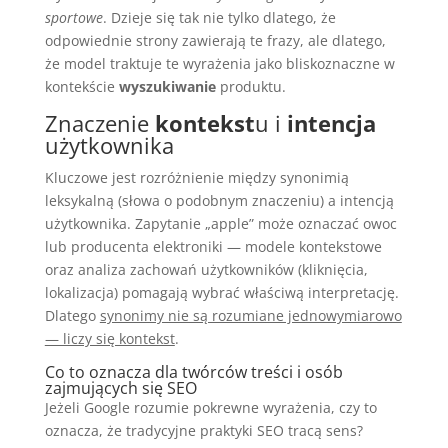
sportowe
. Dzieje się tak nie tylko dlatego, że
odpowiednie strony zawierają te frazy, ale dlatego,
że model traktuje te wyrażenia jako bliskoznaczne w
kontekście
wyszukiwanie
produktu.
Znaczenie
kontekst
u i
intencja
użytkownika
Kluczowe jest rozróżnienie między synonimią
leksykalną (słowa o podobnym znaczeniu) a intencją
użytkownika. Zapytanie „apple” może oznaczać owoc
lub producenta elektroniki — modele kontekstowe
oraz analiza zachowań użytkowników (kliknięcia,
lokalizacja) pomagają wybrać właściwą interpretację.
Dlatego
synonimy nie są rozumiane jednowymiarowo
— liczy się kontekst
.
Co to oznacza dla twórców treści i osób
zajmujących się SEO
Jeżeli Google rozumie pokrewne wyrażenia, czy to
oznacza, że tradycyjne praktyki SEO tracą sens?