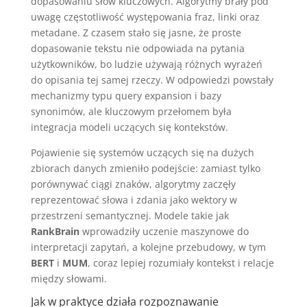
dopasowaniu słów kluczowych. Algorytmy brały pod
uwagę częstotliwość występowania fraz, linki oraz
metadane. Z czasem stało się jasne, że proste
dopasowanie tekstu nie odpowiada na pytania
użytkowników, bo ludzie używają różnych wyrażeń
do opisania tej samej rzeczy. W odpowiedzi powstały
mechanizmy typu query expansion i bazy
synonimów, ale kluczowym przełomem była
integracja modeli uczących się kontekstów.
Pojawienie się systemów uczących się na dużych
zbiorach danych zmieniło podejście: zamiast tylko
porównywać ciągi znaków, algorytmy zaczęły
reprezentować słowa i zdania jako wektory w
przestrzeni semantycznej. Modele takie jak
RankBrain
wprowadziły uczenie maszynowe do
interpretacji zapytań, a kolejne przebudowy, w tym
BERT
i
MUM
, coraz lepiej rozumiały kontekst i relacje
między słowami.
Jak w praktyce działa rozpoznawanie