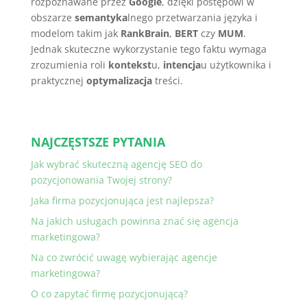
rozpoznawane przez
Google
, dzięki postępowi w
obszarze
semantyka
lnego przetwarzania języka i
modelom takim jak
RankBrain
,
BERT
czy
MUM
.
Jednak skuteczne wykorzystanie tego faktu wymaga
zrozumienia roli
kontekst
u,
intencja
u użytkownika i
praktycznej
optymalizacja
treści.
NAJCZĘSTSZE PYTANIA
Jak wybrać skuteczną agencję SEO do
pozycjonowania Twojej strony?
Jaka firma pozycjonująca jest najlepsza?
Na jakich usługach powinna znać się agencja
marketingowa?
Na co zwrócić uwagę wybierając agencje
marketingowa?
O co zapytać firmę pozycjonującą?