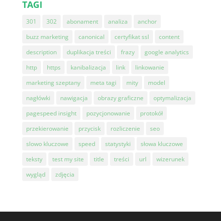
TAGI
301
302
abonament
analiza
anchor
buzz marketing
canonical
certyfikat ssl
content
description
duplikacja treści
frazy
google analytics
http
https
kanibalizacja
link
linkowanie
marketing szeptany
meta tagi
mity
model
nagłówki
nawigacja
obrazy graficzne
optymalizacja
pagespeed insight
pozycjonowanie
protokół
przekierowanie
przycisk
rozliczenie
seo
slowo kluczowe
speed
statystyki
słowa kluczowe
teksty
test my site
title
treści
url
wizerunek
wygląd
zdjęcia