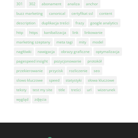
301
302
abonament
analiza
anchor
buzz marketing
canonical
certyfikat ssl
content
description
duplikacja treści
frazy
google analytics
http
https
kanibalizacja
link
linkowanie
marketing szeptany
meta tagi
mity
model
nagłówki
nawigacja
obrazy graficzne
optymalizacja
pagespeed insight
pozycjonowanie
protokół
przekierowanie
przycisk
rozliczenie
seo
slowo kluczowe
speed
statystyki
słowa kluczowe
teksty
test my site
title
treści
url
wizerunek
wygląd
zdjęcia