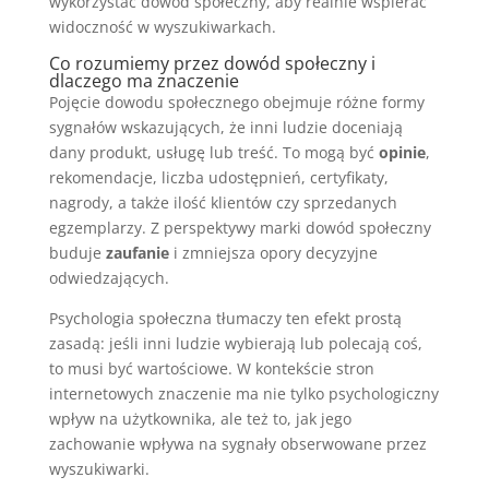
wykorzystać dowód społeczny, aby realnie wspierać
widoczność w wyszukiwarkach.
Co rozumiemy przez dowód społeczny i
dlaczego ma znaczenie
Pojęcie dowodu społecznego obejmuje różne formy
sygnałów wskazujących, że inni ludzie doceniają
dany produkt, usługę lub treść. To mogą być
opinie
,
rekomendacje, liczba udostępnień, certyfikaty,
nagrody, a także ilość klientów czy sprzedanych
egzemplarzy. Z perspektywy marki dowód społeczny
buduje
zaufanie
i zmniejsza opory decyzyjne
odwiedzających.
Psychologia społeczna tłumaczy ten efekt prostą
zasadą: jeśli inni ludzie wybierają lub polecają coś,
to musi być wartościowe. W kontekście stron
internetowych znaczenie ma nie tylko psychologiczny
wpływ na użytkownika, ale też to, jak jego
zachowanie wpływa na sygnały obserwowane przez
wyszukiwarki.