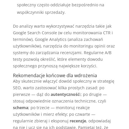
społeczny często oddziałuje bezpośrednio na
współczynniki sprzedaży.
Do analizy warto wykorzystywać narzędzia takie jak
Google Search Console (w celu monitorowania CTR i
terminów), Google Analytics (analiza zachowań
użytkowników), narzędzia do monitoringu opinii oraz
systemy do zarządzania recenzjami. Regularne A/B
testy pozwolą określić, które elementy dowodu
społecznego przynoszą największe korzyści.
Rekomendacje końcowe dla wdrożenia
Aby skutecznie włączyć dowód społeczny w strategię
SEO, warto zastosować kilka prostych zasad: po
pierwsze — dąż do
autentyczność
i; po drugie —
stosuj odpowiednie oznaczenia techniczne, czyli
schema
; po trzecie — monitoruj reakcje
użytkowników i mierz efekty; po czwarte —
regularnie zbieraj i eksponuj
recenzje
, odpowiadaj
na nie i ucz się na ich podstawie. Pamiętaj też, że