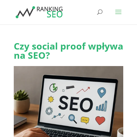
Czy social proof wpływa
na SEO?