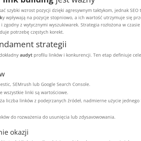
ć szybki wzrost pozycji dzięki agresywnym taktykom, jednak SEO 
nk
y wpływają na pozycje stopniowo, a ich wartość utrzymuje się prz
y i zgodny z wytycznymi wyszukiwarek. Strategia rozłożona w czasie
iduje potrzebę częstych korekt.
ndament strategii
 dokładny
audyt
profilu linków i konkurencji. Ten etap definiuje cel
ów
ajestic, SEMrush lub Google Search Console.
 wszystkie linki są wartościowe.
ża liczba linków z podejrzanych źródeł, nadmierne użycie jednego
 linków do rozważenia do usunięcia lub zdysavowowania.
ie okazji