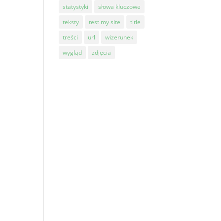
statystyki
słowa kluczowe
teksty
test my site
title
treści
url
wizerunek
wygląd
zdjęcia