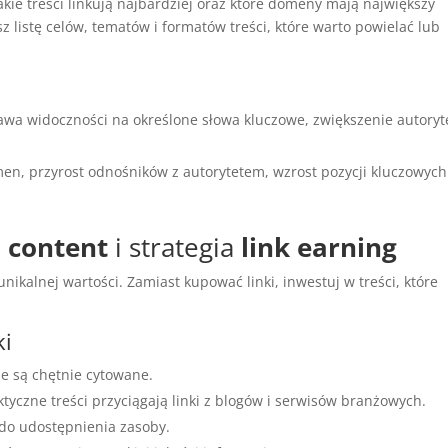
akie treści linkują najbardziej oraz które domeny mają największy
 listę celów, tematów i formatów treści, które warto powielać lub
rawa widoczności na określone słowa kluczowe, zwiększenie autoryt
en, przyrost odnośników z autorytetem, wzrost pozycji kluczowych
o
content
i strategia
link earning
nikalnej wartości. Zamiast kupować linki, inwestuj w treści, które
ki
ne są chętnie cytowane.
ktyczne treści przyciągają linki z blogów i serwisów branżowych.
e do udostępnienia zasoby.