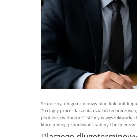
Skuteczny, długoterminowy plan link building
To ciągły proces łączenia działań technicznych
podnoszą widoczność strony w wyszukiwarkach
które pomogą zbudować stabilny i bezpieczny pr
Dlaczego długoterminow