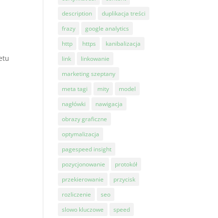
description
duplikacja treści
frazy
google analytics
http
https
kanibalizacja
etu
link
linkowanie
marketing szeptany
meta tagi
mity
model
nagłówki
nawigacja
obrazy graficzne
optymalizacja
pagespeed insight
pozycjonowanie
protokół
przekierowanie
przycisk
rozliczenie
seo
slowo kluczowe
speed