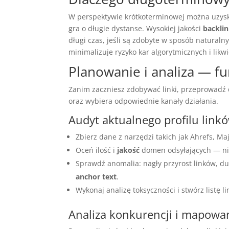
W perspektywie krótkoterminowej można uzyska
gra o długie dystanse. Wysokiej jakości
backli
długi czas, jeśli są zdobyte w sposób naturaln
minimalizuje ryzyko kar algorytmicznych i likw
Planowanie i analiza — fu
Zanim zaczniesz zdobywać linki, przeprowadź
oraz wybiera odpowiednie kanały działania.
Audyt aktualnego profilu link
Zbierz dane z narzędzi takich jak Ahrefs, M
Oceń ilość i
jakość
domen odsyłających — nie
Sprawdź anomalia: nagły przyrost linków, du
anchor text
.
Wykonaj analizę toksyczności i stwórz listę
Analiza konkurencji i mapowan