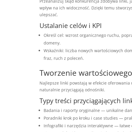
Przeanalizuj skąd konkurencja zdobywa linki, j
wpływ na ich widoczność. Dzięki temu stworzysz
ulepszać.
Ustalanie celów i KPI
Określ cel: wzrost organicznego ruchu, pop
domeny.
Wskaźniki: liczba nowych wartościowych dom
fraz, ruch z poleceń.
Tworzenie wartościoweg
Najlepsze linki powstają w efekcie oferowania u
naturalnie przyciągają odnośniki.
Typy treści przyciągających lin
Badania i raporty oryginalne — unikalne da
Poradniki krok po kroku i case studies — pra
Infografiki i narzędzia interaktywne — łatw