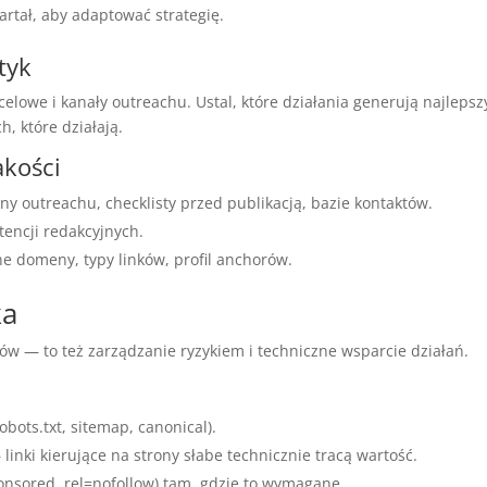
artał, aby adaptować strategię.
tyk
elowe i kanały outreachu. Ustal, które działania generują najlepsz
h, które działają.
akości
ny outreachu, checklisty przed publikacją, bazie kontaktów.
tencji redakcyjnych.
ne domeny, typy linków, profil anchorów.
ka
ków — to też zarządzanie ryzykiem i techniczne wsparcie działań.
bots.txt, sitemap, canonical).
inki kierujące na strony słabe technicznie tracą wartość.
onsored, rel=nofollow) tam, gdzie to wymagane.