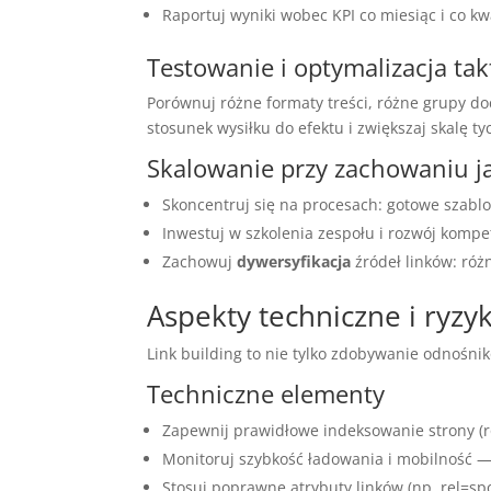
Raportuj wyniki wobec KPI co miesiąc i co kw
Testowanie i optymalizacja tak
Porównuj różne formaty treści, różne grupy doc
stosunek wysiłku do efektu i zwiększaj skalę tyc
Skalowanie przy zachowaniu j
Skoncentruj się na procesach: gotowe szablo
Inwestuj w szkolenia zespołu i rozwój kompe
Zachowuj
dywersyfikacja
źródeł linków: róż
Aspekty techniczne i ryzy
Link building to nie tylko zdobywanie odnośni
Techniczne elementy
Zapewnij prawidłowe indeksowanie strony (ro
Monitoruj szybkość ładowania i mobilność — l
Stosuj poprawne atrybuty linków (np. rel=sp