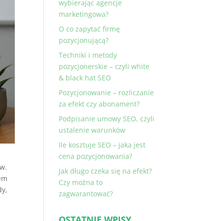
wybierając agencje
marketingowa?
O co zapytać firmę
pozycjonującą?
Techniki i metody
pozycjonerskie – czyli white
& black hat SEO
Pozycjonowanie – rozliczanie
za efekt czy abonament?
Podpisanie umowy SEO, czyli
ustalenie warunków
Ile kosztuje SEO – jaka jest
cena pozycjonowania?
ów.
Jak długo czeka się na efekt?
zem
Czy można to
dy,
zagwarantować?
OSTATNIE WPISY