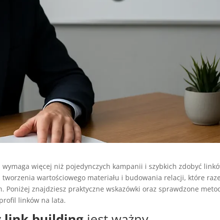
u wymaga więcej niż pojedynczych kampanii i szybkich zdobyć link
, tworzenia wartościowego materiału i budowania relacji, które ra
. Poniżej znajdziesz praktyczne wskazówki oraz sprawdzone meto
ofil linków na lata.
y
link building
jest ważny