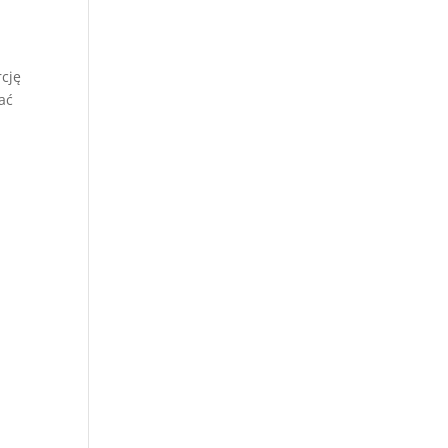
rcję
ać