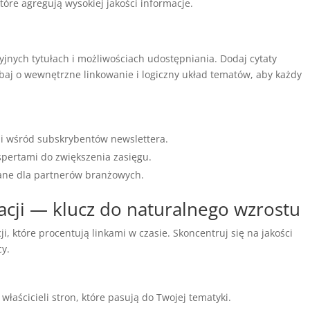
óre agregują wysokiej jakości informacje.
kcyjnych tytułach i możliwościach udostępniania. Dodaj cytaty
adbaj o wewnętrzne linkowanie i logiczny układ tematów, aby każdy
 i wśród subskrybentów newslettera.
spertami do zwiększenia zasięgu.
wane dla partnerów branżowych.
acji — klucz do naturalnego wzrostu
, które procentują linkami w czasie. Skoncentruj się na jakości
cy.
 właścicieli stron, które pasują do Twojej tematyki.