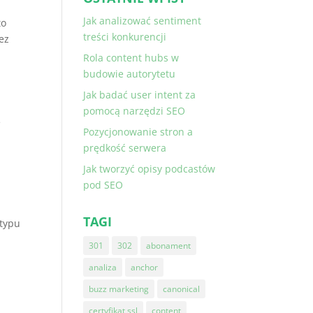
Jak analizować sentiment
to
treści konkurencji
ez
Rola content hubs w
budowie autorytetu
Jak badać user intent za
pomocą narzędzi SEO
e
Pozycjonowanie stron a
prędkość serwera
Jak tworzyć opisy podcastów
pod SEO
TAGI
 typu
301
302
abonament
analiza
anchor
buzz marketing
canonical
certyfikat ssl
content