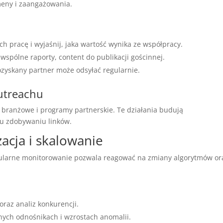
eny i zaangażowania.
h pracę i wyjaśnij, jaka wartość wynika ze współpracy.
wspólne raporty, content do publikacji gościnnej.
ozyskany partner może odsyłać regularnie.
outreachu
branżowe i programy partnerskie. Te działania budują
mu zdobywaniu linków.
acja i skalowanie
egularne monitorowanie pozwala reagować na zmiany algorytmów or
raz analiz konkurencji.
nych odnośnikach i wzrostach anomalii.