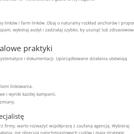
linków i farm linków. Dbaj o naturalny rozkład anchorów i propo
 spam, wykonaj audyt i zadziałaj szybko, by usunąć lub zdisavowow
falowe praktyki
 systematyce i dokumentacji. Uporządkowane działania ułatwiają
lami linkowania.
e i wyniki każdej kampanii.
 zmiany.
cjalistę
rz firmy, warto rozważyć współpracę z zaufaną agencją. Wybieraj
iałania, nie obiecują natychmiastowych cudów i mają strategie