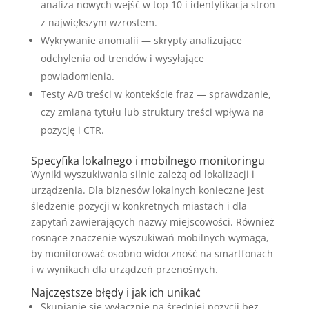
analiza nowych wejść w top 10 i identyfikacja stron
z największym wzrostem.
Wykrywanie anomalii — skrypty analizujące
odchylenia od trendów i wysyłające
powiadomienia.
Testy A/B treści w kontekście fraz — sprawdzanie,
czy zmiana tytułu lub struktury treści wpływa na
pozycję i CTR.
Specyfika lokalnego i mobilnego monitoringu
Wyniki wyszukiwania silnie zależą od lokalizacji i
urządzenia. Dla biznesów lokalnych konieczne jest
śledzenie pozycji w konkretnych miastach i dla
zapytań zawierających nazwy miejscowości. Również
rosnące znaczenie wyszukiwań mobilnych wymaga,
by monitorować osobno widoczność na smartfonach
i w wynikach dla urządzeń przenośnych.
Najczęstsze błędy i jak ich unikać
Skupianie się wyłącznie na średniej pozycji bez