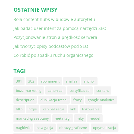
OSTATNIE WPISY
Rola content hubs w budowie autorytetu
Jak badać user intent za pomocą narzędzi SEO
Pozycjonowanie stron a prędkość serwera
Jak tworzyć opisy podcastów pod SEO
Co robić po spadku ruchu organicznego
TAGI
301
302
abonament
analiza
anchor
buzz marketing
canonical
certyfikat ssl
content
description
duplikacja treści
frazy
google analytics
http
https
kanibalizacja
link
linkowanie
marketing szeptany
meta tagi
mity
model
nagłówki
nawigacja
obrazy graficzne
optymalizacja