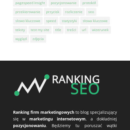
pagespeed insight
pozycjonowanie
protokół
przekierowanie
przycisk
rozliczenie
seo
slowo kluczowe
speed
statystyki
słowa kluczowe
teksty
test my site
title
treści
url
wizerunek
wygląd
zdjęcia
Ranking firm marketingowych
to blog specjalizujący
się w
marketingu internetowym
, a dokładniej
pozycjonowaniu
. Będziemy tu poruszać wątki