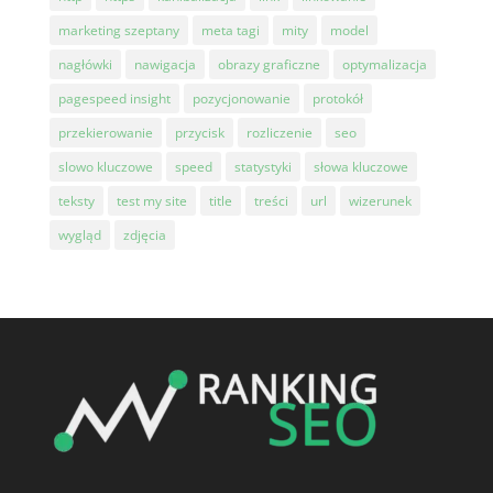
marketing szeptany
meta tagi
mity
model
nagłówki
nawigacja
obrazy graficzne
optymalizacja
pagespeed insight
pozycjonowanie
protokół
przekierowanie
przycisk
rozliczenie
seo
slowo kluczowe
speed
statystyki
słowa kluczowe
teksty
test my site
title
treści
url
wizerunek
wygląd
zdjęcia