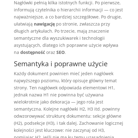
Nagłówki pełnią kilka istotnych funkcji. Po pierwsze,
informują czytelnika o hierarchii informacji — co jest
najważniejsze, a co bardziej szczegółowe. Po drugie,
ułatwiają
nawigację
po stronie, zwłaszcza przy
długich artykułach. Po trzecie, mają znaczenie
semantyczne dla wyszukiwarek i technologii
asystujących, dlatego ich poprawne użycie wpływa
na
dostępność
oraz
SEO
.
Semantyka i poprawne użycie
Każdy dokument powinien mieć jeden nagłówek
najwyższego poziomu, który opisuje główny temat
strony. Ten nagłówek odpowiada elementowi H1,
jednak nazwa H1 nie powinna być używana
wielokrotnie jako dekoracja — jego rola jest
semantyczna. Kolejne nagłówki H2, H3 itd. powinny
odwzorowywać strukturę dokumentu: sekcje główne
(H2), podsekcje (H3), i tak dalej. Zachowanie logicznej
kolejności jest kluczowe: nie zaczynaj od H3,
pomijając H2, jeśli nie ma ku temu uzasadnienia.