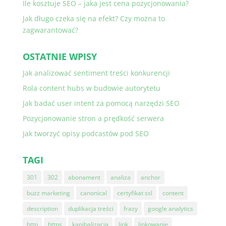
Ile kosztuje SEO – jaka jest cena pozycjonowania?
Jak długo czeka się na efekt? Czy można to
zagwarantować?
OSTATNIE WPISY
Jak analizować sentiment treści konkurencji
Rola content hubs w budowie autorytetu
Jak badać user intent za pomocą narzędzi SEO
Pozycjonowanie stron a prędkość serwera
Jak tworzyć opisy podcastów pod SEO
TAGI
301
302
abonament
analiza
anchor
buzz marketing
canonical
certyfikat ssl
content
description
duplikacja treści
frazy
google analytics
http
https
kanibalizacja
link
linkowanie