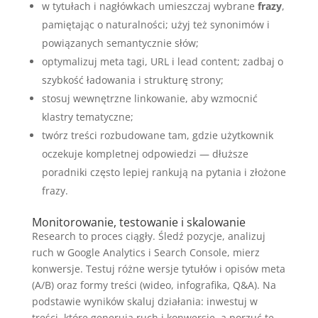
w tytułach i nagłówkach umieszczaj wybrane
frazy
,
pamiętając o naturalności; użyj też synonimów i
powiązanych semantycznie słów;
optymalizuj meta tagi, URL i lead content; zadbaj o
szybkość ładowania i strukturę strony;
stosuj wewnętrzne linkowanie, aby wzmocnić
klastry tematyczne;
twórz treści rozbudowane tam, gdzie użytkownik
oczekuje kompletnej odpowiedzi — dłuższe
poradniki często lepiej rankują na pytania i złożone
frazy.
Monitorowanie, testowanie i skalowanie
Research to proces ciągły. Śledź pozycje, analizuj
ruch w Google Analytics i Search Console, mierz
konwersje. Testuj różne wersje tytułów i opisów meta
(A/B) oraz formy treści (wideo, infografika, Q&A). Na
podstawie wyników skaluj działania: inwestuj w
treści, które generują ruch i konwersje, a porzuć te,