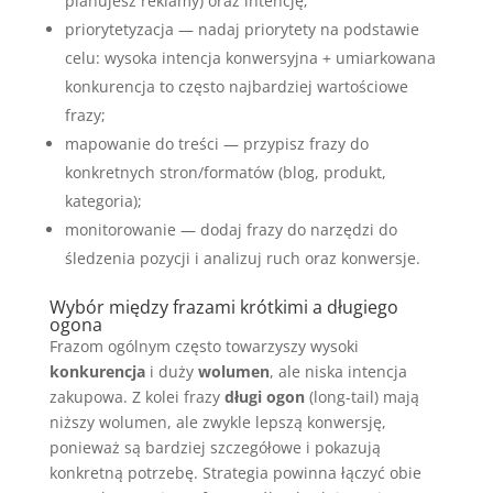
planujesz reklamy) oraz intencję;
priorytetyzacja — nadaj priorytety na podstawie
celu: wysoka intencja konwersyjna + umiarkowana
konkurencja to często najbardziej wartościowe
frazy;
mapowanie do treści — przypisz frazy do
konkretnych stron/formatów (blog, produkt,
kategoria);
monitorowanie — dodaj frazy do narzędzi do
śledzenia pozycji i analizuj ruch oraz konwersje.
Wybór między frazami krótkimi a długiego
ogona
Frazom ogólnym często towarzyszy wysoki
konkurencja
i duży
wolumen
, ale niska intencja
zakupowa. Z kolei frazy
długi ogon
(long-tail) mają
niższy wolumen, ale zwykle lepszą konwersję,
ponieważ są bardziej szczegółowe i pokazują
konkretną potrzebę. Strategia powinna łączyć obie