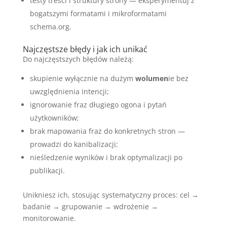
testy treści i struktury strony — eksperymentuj z
bogatszymi formatami i mikroformatami
schema.org.
Najczęstsze błędy i jak ich unikać
Do najczęstszych błędów należą:
skupienie wyłącznie na dużym
wolumen
ie bez
uwzględnienia intencji;
ignorowanie fraz długiego ogona i pytań
użytkowników;
brak mapowania fraz do konkretnych stron —
prowadzi do kanibalizacji;
nieśledzenie wyników i brak optymalizacji po
publikacji.
Unikniesz ich, stosując systematyczny proces: cel →
badanie → grupowanie → wdrożenie →
monitorowanie.