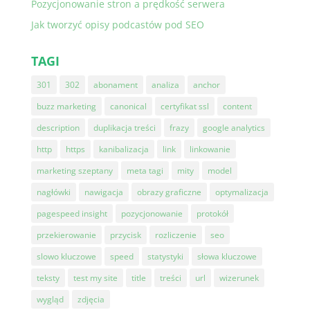
Pozycjonowanie stron a prędkość serwera
Jak tworzyć opisy podcastów pod SEO
TAGI
301
302
abonament
analiza
anchor
buzz marketing
canonical
certyfikat ssl
content
description
duplikacja treści
frazy
google analytics
http
https
kanibalizacja
link
linkowanie
marketing szeptany
meta tagi
mity
model
nagłówki
nawigacja
obrazy graficzne
optymalizacja
pagespeed insight
pozycjonowanie
protokół
przekierowanie
przycisk
rozliczenie
seo
slowo kluczowe
speed
statystyki
słowa kluczowe
teksty
test my site
title
treści
url
wizerunek
wygląd
zdjęcia