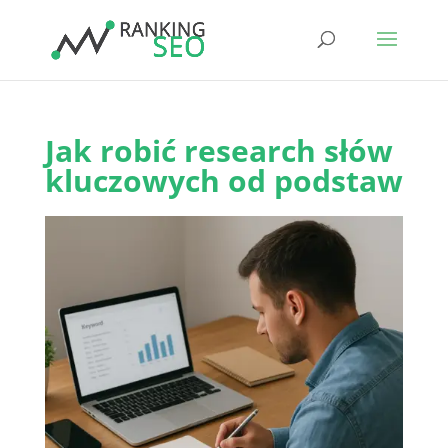
Jak robić research słów
kluczowych od podstaw