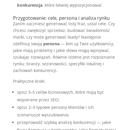
konkurencja
, które łatwiej wypozycjonować.
Przygotowanie: cele, persona i analiza rynku
Zanim zaczniesz generować listy fraz, ustal cele. Czy
chcesz zwiększyć sprzedaż, budować świadomość
marki, czy może generować leady? Następnie
zdefiniuj swoją
persona
— kim są Twoi użytkownicy,
jakie mają problemy i jakie słowa mogą wpisywać,
szukając rozwiązań. Równie istotne jest rozpoznanie
rynku: branży, sezonowości, specyfiki lokalnej i
zachowań konkurencji.
Praktyczne kroki:
spisz 3–5 celów biznesowych, które mają być
wspierane przez SEO;
opisz 2–3 typowe persony klientów i ich
scenariusze wyszukiwania;
przeprowadź szybką analizę konkurencji — jakie
frazy dominują u konkurentów, jakie formaty treści