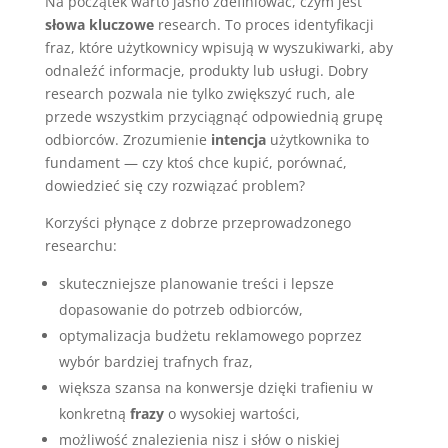
Na początek warto jasno zdefiniować, czym jest
słowa kluczowe
research. To proces identyfikacji
fraz, które użytkownicy wpisują w wyszukiwarki, aby
odnaleźć informacje, produkty lub usługi. Dobry
research pozwala nie tylko zwiększyć ruch, ale
przede wszystkim przyciągnąć odpowiednią grupę
odbiorców. Zrozumienie
intencja
użytkownika to
fundament — czy ktoś chce kupić, porównać,
dowiedzieć się czy rozwiązać problem?
Korzyści płynące z dobrze przeprowadzonego
researchu:
skuteczniejsze planowanie treści i lepsze
dopasowanie do potrzeb odbiorców,
optymalizacja budżetu reklamowego poprzez
wybór bardziej trafnych fraz,
większa szansa na konwersje dzięki trafieniu w
konkretną
frazy
o wysokiej wartości,
możliwość znalezienia nisz i słów o niskiej