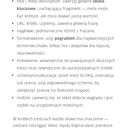
title i meta description: zawrzyj główne
słowa
kluczowe
i zachęcający fragment — meta może
być krótsze, ale musi dawać jasną wartość,
URL: krótki, czytelny, zawiera główną frazę,
nagłówki: jednoznaczne H2/H3 z frazami,
formatowanie: użyj
pogrubień
dla najważniejszych
terminów (maks. kilka), list i akapitów dla lepszej
skanowalności,
linkowanie: wewnętrzne do powiązanych dłuższych
treści oraz zewnętrzne do autorytatywnych źródeł,
schema/strukturacja: jeżeli treść to FAQ, instrukcja
lub ocena, użyj odpowiedniego schema, by
zwiększyć szansę na featured snippet,
mobile: upewnij się, że tekst dobrze wygląda i jest
szybki na urządzeniach mobilnych.
W krótkich treściach każde słowo ma znaczenie —
zamiast rozciągać tekst, lepiej dopracować pierwsze