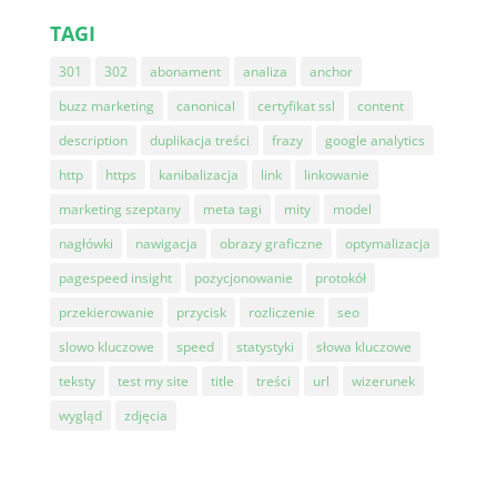
TAGI
301
302
abonament
analiza
anchor
buzz marketing
canonical
certyfikat ssl
content
description
duplikacja treści
frazy
google analytics
http
https
kanibalizacja
link
linkowanie
marketing szeptany
meta tagi
mity
model
nagłówki
nawigacja
obrazy graficzne
optymalizacja
pagespeed insight
pozycjonowanie
protokół
przekierowanie
przycisk
rozliczenie
seo
slowo kluczowe
speed
statystyki
słowa kluczowe
teksty
test my site
title
treści
url
wizerunek
wygląd
zdjęcia