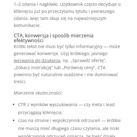
1–2 zdania i nagłówki. Użytkownik często decyduje o
kliknięciu już po przeczytaniu tytułu i pierwszego
zdania, więc tam skup się na najważniejszym
komunikacie.
CTA, konwersja i sposób mierzenia
efektywności
Krótki tekst nie musi być tylko informacyjny — może
generować konwersje. Użyj krótkiego, jasnego
wezwania do działania
, np. „Sprawdź ofertę”,
„Zobacz instrukcję” lub „Porównaj ceny”. CTA
powinno być naturalnie osadzone i nie dominować
treści.
Mierzenie skuteczności:
CTR z wyników wyszukiwania — czy meta i lead
przyciągają kliknięcia,
czas na stronie i współczynnik odrzuceń — krótkie
nie muszą mieć długiego czasu czytania, ale niski
współczynnik odrzuceń oznacza, że treść działa,