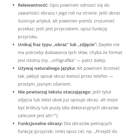
Relewantność:
Opis powinien odnosić się do
zawartości obrazu i jego roli na stronie. Jeśli obraz
ilustruje artykuł, alt powinien pomóc zrozumieć
przekaz; jeśli jest przyciskiem, opisz funkcję
przycisku.
Unikaj fraz typu „obraz” lub „zdjęcie”:
Zwykle nie
ma potrzeby dodawania tych słów, chyba że format
jest istotny (np. „infografika” — patrz dalej).
Używaj naturalnego języka:
Alt powinien brzmieć
tak, jakbyś opisał obraz komuś przez telefon —
prostym, jasnym zdaniem.
Nie powtarzaj tekstu otaczającego:
Jeśli tytuł
zdjęcia lub tekst obok już opisuje obraz, alt może
być krótszy lub pusty (dla dekoracyjnych obrazów
zalecane jest alt=””).
Funkcjonalne obrazy:
Dla obrazów pełniących
funkcję (przyciski, linki) opisz cel, np. „Przejdź do