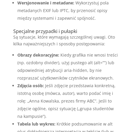
Wersjonowanie i metadane:
Wykorzystuj pola
metadanych EXIF lub IPTC, by przenosić opisy
między systemami i zapewnić spójność.
Specjalne przypadki i pułapki
Są sytuacje, które wymagają szczególnej uwagi. Oto
kilka najważniejszych i sposoby postępowania:
Obrazy dekoracyjne:
Kiedy grafika nie wnosi treści
(np. ozdobny divider), użyj pustego alt (alt=””) lub
odpowiedniej atrybucji aria-hidden, by nie
rozpraszać użytkowników czytników ekranowych.
Zdjęcia osób:
Jeśli zdjęcie przedstawia konkretną,
istotną osobę (mówca, autor), warto podać imię i
rolę: „Anna Kowalska, prezes firmy ABC”. Jeśli to
zdjęcie ogólne, opisz sytuację („grupa studentów
na kampusie”).
Tabela lub wykres:
Krótkie podsumowanie w alt
plus dokładniejsza interpretacja w tekście (lub w