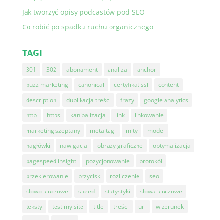
Jak tworzyć opisy podcastów pod SEO
Co robić po spadku ruchu organicznego
TAGI
301
302
abonament
analiza
anchor
buzz marketing
canonical
certyfikat ssl
content
description
duplikacja treści
frazy
google analytics
http
https
kanibalizacja
link
linkowanie
marketing szeptany
meta tagi
mity
model
nagłówki
nawigacja
obrazy graficzne
optymalizacja
pagespeed insight
pozycjonowanie
protokół
przekierowanie
przycisk
rozliczenie
seo
slowo kluczowe
speed
statystyki
słowa kluczowe
teksty
test my site
title
treści
url
wizerunek