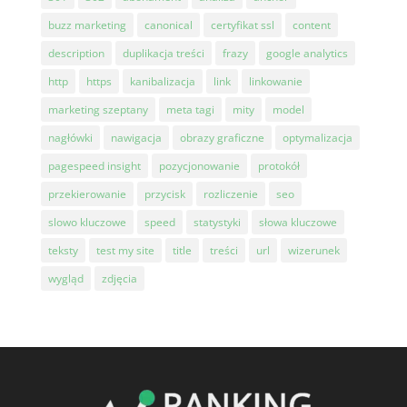
buzz marketing
canonical
certyfikat ssl
content
description
duplikacja treści
frazy
google analytics
http
https
kanibalizacja
link
linkowanie
marketing szeptany
meta tagi
mity
model
nagłówki
nawigacja
obrazy graficzne
optymalizacja
pagespeed insight
pozycjonowanie
protokół
przekierowanie
przycisk
rozliczenie
seo
slowo kluczowe
speed
statystyki
słowa kluczowe
teksty
test my site
title
treści
url
wizerunek
wygląd
zdjęcia