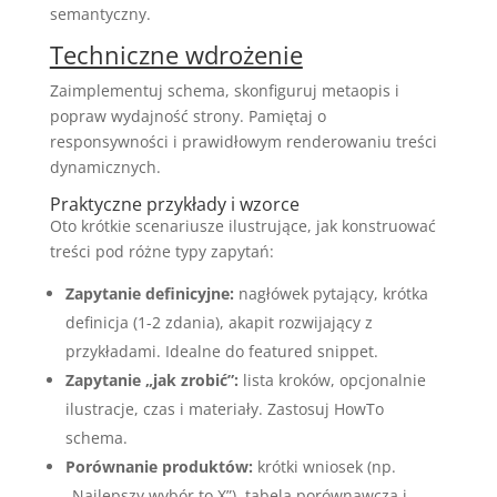
semantyczny.
Techniczne wdrożenie
Zaimplementuj schema, skonfiguruj metaopis i
popraw wydajność strony. Pamiętaj o
responsywności i prawidłowym renderowaniu treści
dynamicznych.
Praktyczne przykłady i wzorce
Oto krótkie scenariusze ilustrujące, jak konstruować
treści pod różne typy zapytań:
Zapytanie definicyjne:
nagłówek pytający, krótka
definicja (1-2 zdania), akapit rozwijający z
przykładami. Idealne do featured snippet.
Zapytanie „jak zrobić”:
lista kroków, opcjonalnie
ilustracje, czas i materiały. Zastosuj HowTo
schema.
Porównanie produktów:
krótki wniosek (np.
„Najlepszy wybór to X”), tabela porównawcza i