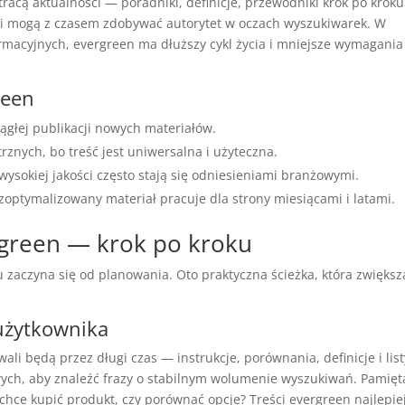
 tracą aktualności — poradniki, definicje, przewodniki krok po kroku
ch i mogą z czasem zdobywać autorytet w oczach wyszukiwarek. W
ormacyjnych, evergreen ma dłuższy cykl życia i mniejsze wymagania
reen
ągłej publikacji nowych materiałów.
znych, bo treść jest uniwersalna i użyteczna.
ysokiej jakości często stają się odniesieniami branżowymi.
 zoptymalizowany materiał pracuje dla strony miesiącami i latami.
rgreen — krok po kroku
 zaczyna się od planowania. Oto praktyczna ścieżka, która zwiększ
 użytkownika
ali będą przez długi czas — instrukcje, porównania, definicje i list
ych, aby znaleźć frazy o stabilnym wolumenie wyszukiwań. Pamięt
 chce kupić produkt, czy porównać opcje? Treści evergreen najlepie