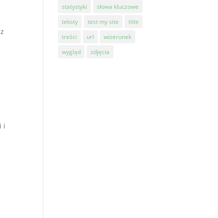
statystyki
słowa kluczowe
ć
teksty
test my site
title
az
treści
url
wizerunek
wygląd
zdjęcia
 i