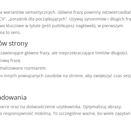
lka wariantów semantycznych. Główne frazy powinny odzwierciedla
CV”, „poradnik dla początkujących”. Używaj synonimów i długich fr
łowo kluczowe w tytule (jeśli publikujesz nagłówek), w pierwszym
ma to sens.
tów strony
i zawierające główne frazy, ale nieprzekraczające limitów długości.
czową frazę.
ptymalizowane rozmiarem.
o innych powiązanych zasobów na stronie, aby zwiększyć czas sesji
ładowania
arce oraz na doświadczenie użytkownika. Optymalizuj obrazy,
aj o responsywność mobilną. To szczególnie ważne, bo wiele zapytań