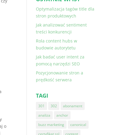
 czy
Optymalizacja tagów title dla
stron produktowych
Jak analizować sentiment
treści konkurencji
Rola content hubs w
budowie autorytetu
Jak badać user intent za
pomocą narzędzi SEO
Pozycjonowanie stron a
prędkość serwera
a
TAGI
301
302
abonament
analiza
anchor
y
buzz marketing
canonical
aj o
j
certyfikat ssl
content