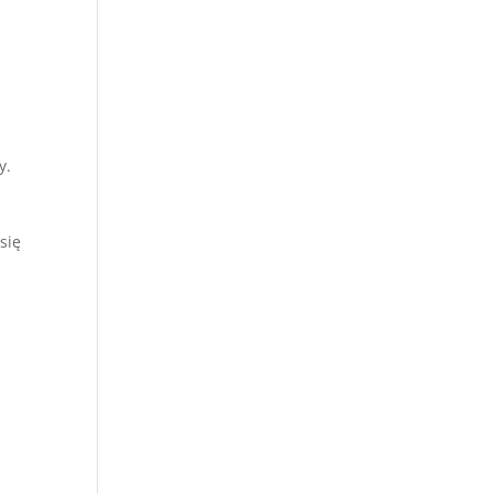
y.
się