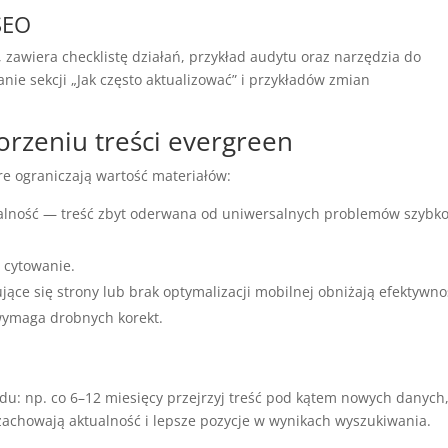
 SEO
, zawiera checklistę działań, przykład audytu oraz narzędzia do
nie sekcji „Jak często aktualizować” i przykładów zmian
orzeniu treści evergreen
re ograniczają wartość materiałów:
ualność — treść zbyt oderwana od uniwersalnych problemów szybk
i cytowanie.
ce się strony lub brak optymalizacji mobilnej obniżają efektywno
wymaga drobnych korekt.
du: np. co 6–12 miesięcy przejrzyj treść pod kątem nowych danych
 zachowają aktualność i lepsze pozycje w wynikach wyszukiwania.