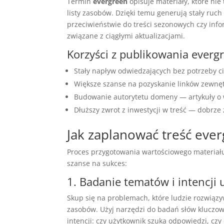
Termin
evergreen
opisuje materiały, które nie
listy zasobów. Dzięki temu generują stały ru
przeciwieństwie do treści sezonowych czy inf
związane z ciągłymi aktualizacjami.
Korzyści z publikowania everg
Stały napływ odwiedzających bez potrzeby ci
Większe szanse na pozyskanie linków zewnętr
Budowanie autorytetu domeny — artykuły o w
Dłuższy zwrot z inwestycji w treść — dobrze
Jak zaplanować treść eve
Proces przygotowania wartościowego materiału
szanse na sukces:
1. Badanie tematów i intencji
Skup się na problemach, które ludzie rozwiązyw
zasobów. Użyj narzędzi do badań słów kluczow
intencji: czy użytkownik szuka odpowiedzi, czy