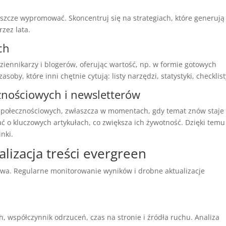
eszcze wypromować. Skoncentruj się na strategiach, które generują
zez lata.
ch
iennikarzy i blogerów, oferując wartość, np. w formie gotowych
oby, które inni chętnie cytują: listy narzędzi, statystyki, checklist
nościowych i newsletterów
społecznościowych, zwłaszcza w momentach, gdy temat znów staje 
ć o kluczowych artykułach, co zwiększa ich żywotność. Dzięki temu
nki.
alizacja treści evergreen
gowa. Regularne monitorowanie wyników i drobne aktualizacje
h, współczynnik odrzuceń, czas na stronie i źródła ruchu. Analiza