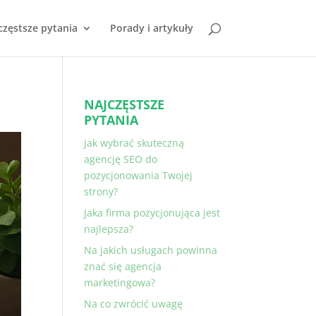
częstsze pytania
Porady i artykuły
NAJCZĘSTSZE
PYTANIA
Jak wybrać skuteczną
agencję SEO do
pozycjonowania Twojej
strony?
Jaka firma pozycjonująca jest
najlepsza?
Na jakich usługach powinna
znać się agencja
marketingowa?
Na co zwrócić uwagę