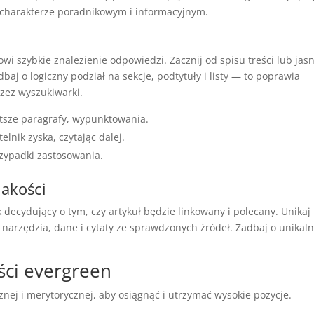
 charakterze poradnikowym i informacyjnym.
owi szybkie znalezienie odpowiedzi. Zacznij od spisu treści lub jas
aj o logiczny podział na sekcje, podtytuły i listy — to poprawia
zez wyszukiwarki.
ótsze paragrafy, wypunktowania.
lnik zyska, czytając dalej.
rzypadki zastosowania.
jakości
 decydujący o tym, czy artykuł będzie linkowany i polecany. Unikaj
, narzędzia, dane i cytaty ze sprawdzonych źródeł. Zadbaj o unikal
ści evergreen
nej i merytorycznej, aby osiągnąć i utrzymać wysokie pozycje.