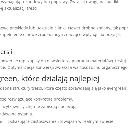
e wymagają rozbudowy lub poprawy. Zwracaj uwagę na spadki
aktualizacji treści.
owe przykłady lub uaktualnić linki. Nawet drobne zmiany, jak po
uzupełnienie o nowe źródła, mogą znacząco wpłynąć na pozycje.
ersji
konwersje (np. zapisy do newslettera, pobrania materiałów), testuj
rze. Optymalizacja konwersji zwiększa wartość ruchu organicznego
een, które działają najlepiej
dzone struktury treści, które często sprawdzają się jako evergreen:
kcje rozwiązujące konkretne problemy.
 użytkownicy chętnie zapisują i polecają.
zadawane pytania.
i — pokazujące zastosowanie rozwiązań w realnym świecie.