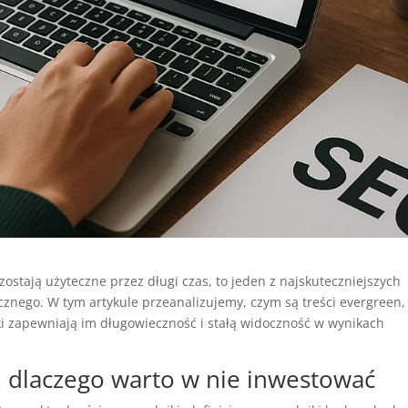
ostają użyteczne przez długi czas, to jeden z najskuteczniejszych
nego. W tym artykule przeanalizujemy, czym są treści evergreen, 
ki zapewniają im długowieczność i stałą widoczność w wynikach
 i dlaczego warto w nie inwestować