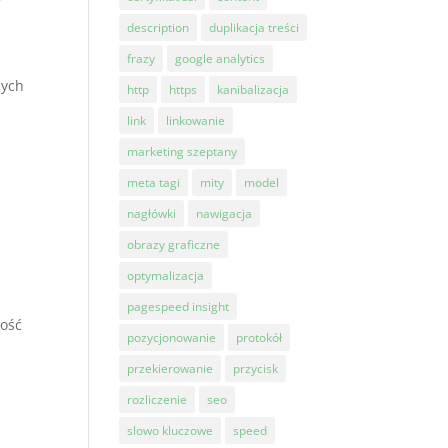
description
duplikacja treści
frazy
google analytics
nych
http
https
kanibalizacja
link
linkowanie
marketing szeptany
meta tagi
mity
model
nagłówki
nawigacja
obrazy graficzne
optymalizacja
pagespeed insight
ność
pozycjonowanie
protokół
przekierowanie
przycisk
rozliczenie
seo
slowo kluczowe
speed