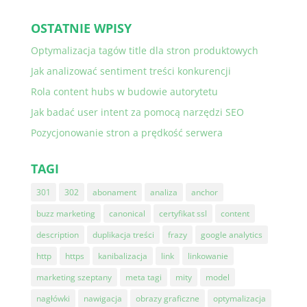
OSTATNIE WPISY
Optymalizacja tagów title dla stron produktowych
Jak analizować sentiment treści konkurencji
Rola content hubs w budowie autorytetu
Jak badać user intent za pomocą narzędzi SEO
Pozycjonowanie stron a prędkość serwera
TAGI
301
302
abonament
analiza
anchor
buzz marketing
canonical
certyfikat ssl
content
description
duplikacja treści
frazy
google analytics
http
https
kanibalizacja
link
linkowanie
marketing szeptany
meta tagi
mity
model
nagłówki
nawigacja
obrazy graficzne
optymalizacja