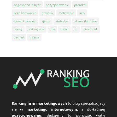
pagespeed insight
pozycjonowanie
protokół
przekierowanie
przycisk
rozliczenie
seo
slowo kluczowe
speed
statystyki
słowa kluczowe
teksty
test my site
title
treści
url
wizerunek
wygląd
zdjęcia
Ranking firm marketingowych
to blog specjalizujący
się w
marketingu internetowym
, a dokładniej
pozycjonowaniu
. Będziemy tu poruszać wątki