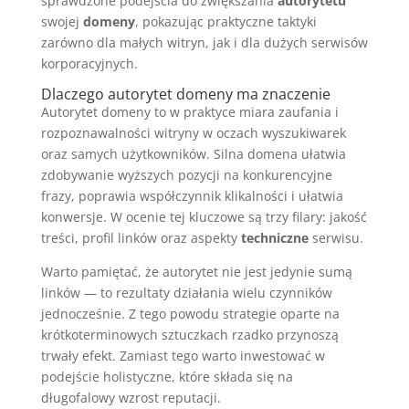
sprawdzone podejścia do zwiększania
autorytetu
swojej
domeny
, pokazując praktyczne taktyki
zarówno dla małych witryn, jak i dla dużych serwisów
korporacyjnych.
Dlaczego autorytet domeny ma znaczenie
Autorytet domeny to w praktyce miara zaufania i
rozpoznawalności witryny w oczach wyszukiwarek
oraz samych użytkowników. Silna domena ułatwia
zdobywanie wyższych pozycji na konkurencyjne
frazy, poprawia współczynnik klikalności i ułatwia
konwersje. W ocenie tej kluczowe są trzy filary: jakość
treści, profil linków oraz aspekty
techniczne
serwisu.
Warto pamiętać, że autorytet nie jest jedynie sumą
linków — to rezultaty działania wielu czynników
jednocześnie. Z tego powodu strategie oparte na
krótkoterminowych sztuczkach rzadko przynoszą
trwały efekt. Zamiast tego warto inwestować w
podejście holistyczne, które składa się na
długofalowy wzrost reputacji.