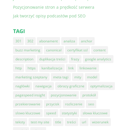
Pozycjonowanie stron a prędkość serwera
Jak tworzyć opisy podcastów pod SEO
TAGI
301
302
abonament
analiza
anchor
buzz marketing
canonical
certyfikat ssl
content
description
duplikacja treści
frazy
google analytics
http
https
kanibalizacja
link
linkowanie
marketing szeptany
meta tagi
mity
model
nagłówki
nawigacja
obrazy graficzne
optymalizacja
pagespeed insight
pozycjonowanie
protokół
przekierowanie
przycisk
rozliczenie
seo
slowo kluczowe
speed
statystyki
słowa kluczowe
teksty
test my site
title
treści
url
wizerunek