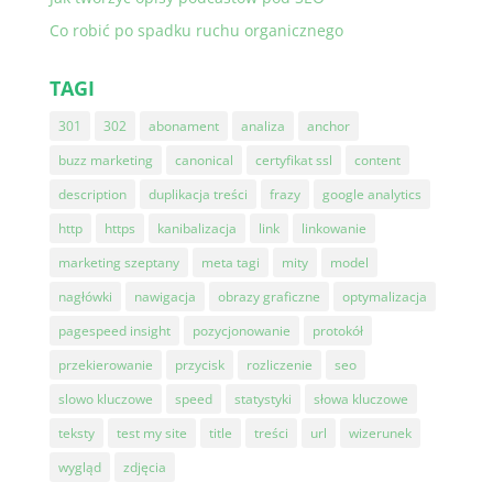
Co robić po spadku ruchu organicznego
TAGI
301
302
abonament
analiza
anchor
buzz marketing
canonical
certyfikat ssl
content
description
duplikacja treści
frazy
google analytics
http
https
kanibalizacja
link
linkowanie
marketing szeptany
meta tagi
mity
model
nagłówki
nawigacja
obrazy graficzne
optymalizacja
pagespeed insight
pozycjonowanie
protokół
przekierowanie
przycisk
rozliczenie
seo
slowo kluczowe
speed
statystyki
słowa kluczowe
teksty
test my site
title
treści
url
wizerunek
wygląd
zdjęcia