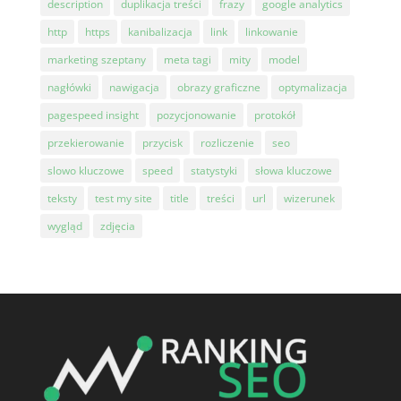
description
duplikacja treści
frazy
google analytics
http
https
kanibalizacja
link
linkowanie
marketing szeptany
meta tagi
mity
model
nagłówki
nawigacja
obrazy graficzne
optymalizacja
pagespeed insight
pozycjonowanie
protokół
przekierowanie
przycisk
rozliczenie
seo
slowo kluczowe
speed
statystyki
słowa kluczowe
teksty
test my site
title
treści
url
wizerunek
wygląd
zdjęcia