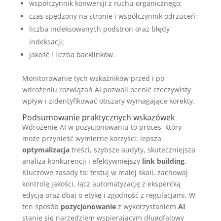
współczynnik konwersji z ruchu organicznego;
czas spędzony na stronie i współczynnik odrzuceń;
liczba indeksowanych podstron oraz błędy
indeksacji;
jakość i liczba backlinków.
Monitorowanie tych wskaźników przed i po
wdrożeniu rozwiązań AI pozwoli ocenić rzeczywisty
wpływ i zidentyfikować obszary wymagające korekty.
Podsumowanie praktycznych wskazówek
Wdrożenie AI w pozycjonowaniu to proces, który
może przynieść wymierne korzyści: lepsza
optymalizacja
treści, szybsze audyty, skuteczniejsza
analiza konkurencji i efektywniejszy
link building
.
Kluczowe zasady to: testuj w małej skali, zachowaj
kontrolę jakości, łącz automatyzację z ekspercką
edycją oraz dbaj o etykę i zgodność z regulacjami. W
ten sposób
pozycjonowanie
z wykorzystaniem
AI
stanie się narzędziem wspierającym długofalowy